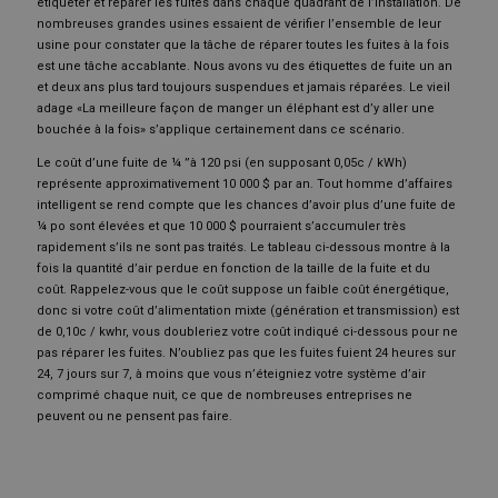
étiqueter et réparer les fuites dans chaque quadrant de l’installation. De
nombreuses grandes usines essaient de vérifier l’ensemble de leur
usine pour constater que la tâche de réparer toutes les fuites à la fois
est une tâche accablante. Nous avons vu des étiquettes de fuite un an
et deux ans plus tard toujours suspendues et jamais réparées. Le vieil
adage «La meilleure façon de manger un éléphant est d’y aller une
bouchée à la fois» s’applique certainement dans ce scénario.
Le coût d’une fuite de ¼ ”à 120 psi (en supposant 0,05c / kWh)
représente approximativement 10 000 $ par an. Tout homme d’affaires
intelligent se rend compte que les chances d’avoir plus d’une fuite de
¼ po sont élevées et que 10 000 $ pourraient s’accumuler très
rapidement s’ils ne sont pas traités. Le tableau ci-dessous montre à la
fois la quantité d’air perdue en fonction de la taille de la fuite et du
coût. Rappelez-vous que le coût suppose un faible coût énergétique,
donc si votre coût d’alimentation mixte (génération et transmission) est
de 0,10c / kwhr, vous doubleriez votre coût indiqué ci-dessous pour ne
pas réparer les fuites. N’oubliez pas que les fuites fuient 24 heures sur
24, 7 jours sur 7, à moins que vous n’éteigniez votre système d’air
comprimé chaque nuit, ce que de nombreuses entreprises ne
peuvent ou ne pensent pas faire.