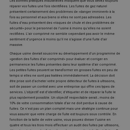
Les bonnes pratiques industrielles indiquent que vous devez toujours
réparer vos fuites une fois identifiées. Les fuites de gaz naturel
présentent certainement des problèmes de «danger imminent» à la
fois au personnel et aux biens si elles ne sont pas adressées. Les
fuites d’eau présentent des «risques de chute et des problèmes de
sécurité» pour le personnel de l’usine à moins qu’elles ne soient
rectifiées. L’air comprimé ne semble cependant pas avoir le même
sentiment d’urgence à moins qu’il ne s’agisse d’une fuite d’air
massive.
Chaque usine devrait souscrire au développement d’un programme de
«gestion des fuites d’air comprimé» pour évaluer et corriger en
permanence les fuites présentes dans leur système d’air comprimé.
Les petites fuites peuvent se transformer en grosses fuites en peu de
temps si elles ne sont pas traitées immédiatement. La décision doit
être prise soit d’acheter votre propre détecteur de fuites à ultrasons,
soit de passer un contrat avec une entreprise qui offre ces types de
services. L’objectif est d’identifier, d’étiqueter et de réparer la fuite le
plus rapidement possible. Un objectif respectable serait ; moins de
10% de votre consommation totale d’air ne doit perdue à cause de
fuites. Ce n’est pas un plan complet mais une stratégie continue pour
vous assurer que votre charge de fuite est toujours sous contrôle. En
fonction de la taille de votre usine, vous pouvez diviser l’usine en
quatre et tous les trois mois effectuer un audit des fuites par ultrasons,