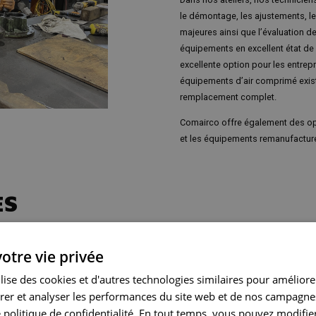
le démontage, les ajustements, l
majeures ainsi que l’évaluation d
équipements en excellent état de
excellente option pour les entrep
équipements d’air comprimé exis
remplacement complet.
Comairco offre également des op
et les équipements remanufactur
ES
DES
otre vie privée
ilise des cookies et d'autres technologies similaires pour améliore
er et analyser les performances du site web et de nos campagnes
plus que de simples accessoires.
 politique de confidentialité. En tout temps, vous pouvez modifie
ité, la facilité d’utilisation et