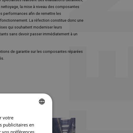
e nettoyage, la mise à niveau des composantes
es performances afin de remettre les
 fonctionnement. La réfection constitue donc une
rises qui souhaitent moderniser leurs
tants sans devoir passer immédiatement à un
tions de garantie sur les composantes réparées
és.
r votre
FRENCH
 publicitaires en
ENGLISH
r vos préférences