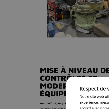
MISE À NIVEAU D
CONTRÔLES ET
MODERNISATION 
Respect de v
ÉQUIPEMENTS
Notre site web ut
expérience, mesur
Aujourd’hui, les panneaux de contrôle sont bien 
accord avec notre
Ce sont des outils essentiels pour améliorer la fiabil