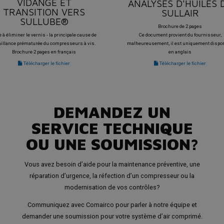
VIDANGE ET
ANALYSES D'HUILES 
TRANSITION VERS
SULLAIR
SULLUBE®
Brochure de 2 pages
 à éliminer le vernis - la principale cause de
Ce document provient du fournisseur,
aillance prématurée du compresseurs à vis.
malheureusement, il est uniquement dispon
Brochure 2 pages en français
en anglais
Télécharger le fichier
Télécharger le fichier
DEMANDEZ UN
SERVICE TECHNIQUE
OU UNE SOUMISSION?
Vous avez besoin d’aide pour la maintenance préventive, une
réparation d’urgence, la réfection d’un compresseur ou la
modernisation de vos contrôles?
Communiquez avec Comairco pour parler à notre équipe et
demander une soumission pour votre système d’air comprimé.