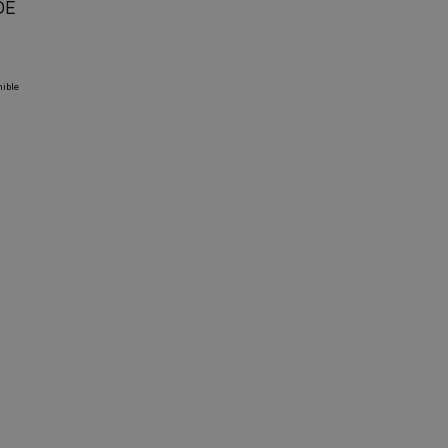
DE
ible