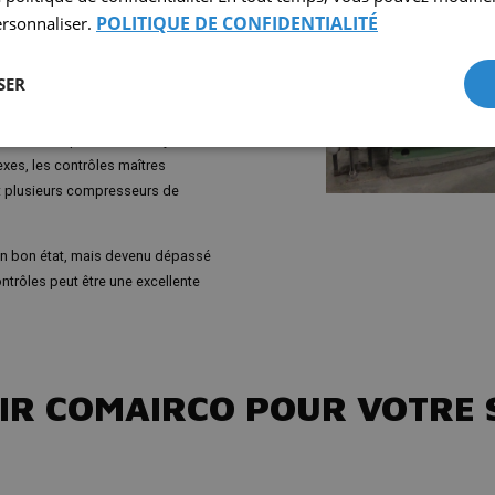
POLITIQUE DE CONFIDENTIALITÉ
ersonnaliser.
es services de mise à niveau, de
contrôle pour les compresseurs
SER
centes technologies de contrôle
sation adaptées à votre système
exes, les contrôles maîtres
t plusieurs compresseurs de
n bon état, mais devenu dépassé
ntrôles peut être une excellente
IR COMAIRCO POUR VOTRE 