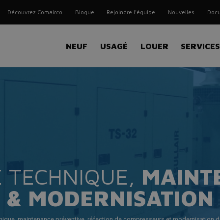
Découvrez Comairco
Blogue
Rejoindre l’équipe
Nouvelles
Docu
NEUF
USAGÉ
LOUER
SERVICE
E TECHNIQUE,
MAINT
& MODERNISATION
hnique, maintenance préventive, réfection de compresseurs et modernisation d