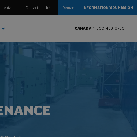
MAINTENANCE & MODER
EN
mentation
Contact
Demande d'
INFORMATION
/
SOUMISSION
S
CANADA
1-800-463-8780
ENANCE
es contrôles