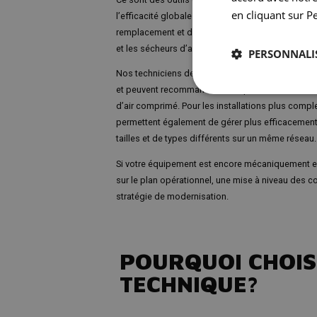
en cliquant sur P
l’efficacité globale du système. Comairco offre d
remplacement et de réparation des panneaux de 
et les sécheurs d’air.
PERSONNALI
Nos techniciens demeurent à jour sur les plus ré
et peuvent recommander des options de moderni
d’air comprimé. Pour les installations plus compl
permettent également de gérer plus efficacemen
tailles et de types différents sur un même réseau.
Si votre équipement est encore mécaniquement e
sur le plan opérationnel, une mise à niveau des co
stratégie de modernisation.
POURQUOI CHOIS
TECHNIQUE?