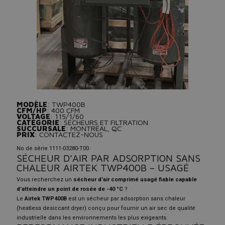
MODÈLE
: TWP400B
CFM/HP
: 400 CFM
VOLTAGE
: 115/1/60
CATÉGORIE
: SÉCHEURS ET FILTRATION
SUCCURSALE
: MONTRÉAL, QC
PRIX
: CONTACTEZ-NOUS
No de série 1111-03280-T00
SÉCHEUR D’AIR PAR ADSORPTION SANS
CHALEUR AIRTEK TWP400B – USAGÉ
Vous recherchez un
sécheur d’air comprimé usagé fiable capable
d’atteindre un point de rosée de -40 °C
?
Le
Airtek TWP400B
est un sécheur par adsorption sans chaleur
(heatless desiccant dryer) conçu pour fournir un air sec de qualité
industrielle dans les environnements les plus exigeants.