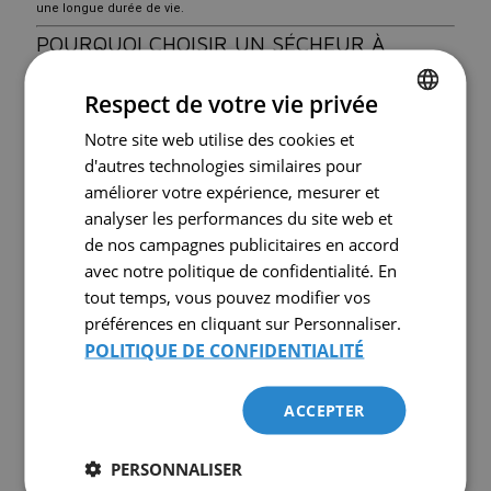
une longue durée de vie.
POURQUOI CHOISIR UN SÉCHEUR À
DESSICCANT SANS CHALEUR ?
Respect de votre vie privée
Les sécheurs par adsorption sans chaleur sont reconnus pour :
Leur
fiabilité élevée
Notre site web utilise des cookies et
FRENCH
d'autres technologies similaires pour
Leur
simplicité mécanique
ENGLISH
améliorer votre expérience, mesurer et
Leur
coût d’acquisition plus abordable
analyser les performances du site web et
Leur capacité à atteindre des
points de rosée très bas (-40 °C ou
de nos campagnes publicitaires en accord
plus)
avec notre politique de confidentialité. En
Ils sont idéaux pour les applications industrielles telles que :
tout temps, vous pouvez modifier vos
Fabrication
préférences en cliquant sur Personnaliser.
POLITIQUE DE CONFIDENTIALITÉ
Transformation alimentaire
Industrie pharmaceutique
ACCEPTER
Peinture industrielle
Protection des instruments pneumatiques
PERSONNALISER
ÉQUIPEMENT USAGÉ DISPONIBLE