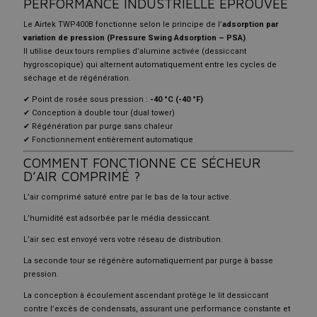
PERFORMANCE INDUSTRIELLE ÉPROUVÉE
Le Airtek TWP400B fonctionne selon le principe de l’
adsorption par
variation de pression (Pressure Swing Adsorption – PSA)
.
Il utilise deux tours remplies d’alumine activée (dessiccant
hygroscopique) qui alternent automatiquement entre les cycles de
séchage et de régénération.
✔ Point de rosée sous pression :
-40 °C (-40 °F)
✔ Conception à double tour (dual tower)
✔ Régénération par purge sans chaleur
✔ Fonctionnement entièrement automatique
COMMENT FONCTIONNE CE SÉCHEUR
D’AIR COMPRIMÉ ?
L’air comprimé saturé entre par le bas de la tour active.
L’humidité est adsorbée par le média dessiccant.
L’air sec est envoyé vers votre réseau de distribution.
La seconde tour se régénère automatiquement par purge à basse
pression.
La conception à écoulement ascendant protège le lit dessiccant
contre l’excès de condensats, assurant une performance constante et