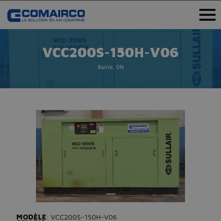
VCC200S-150H-V06
Barrie, ON
MODÈLE
: VCC200S-150H-V06