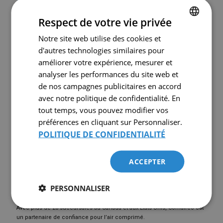
Respect de votre vie privée
Applications typiques
Notre site web utilise des cookies et
FRENCH
Le Sullair S Energy 3709 convient parfaitement aux industries telles que
d'autres technologies similaires pour
ENGLISH
:
améliorer votre expérience, mesurer et
Fabrication
analyser les performances du site web et
Transformation alimentaire
Ateliers mécaniques
de nos campagnes publicitaires en accord
Industries minières
avec notre politique de confidentialité. En
Secteur manufacturier lourd
tout temps, vous pouvez modifier vos
préférences en cliquant sur Personnaliser.
Pourquoi acheter chez Comairco ?
POLITIQUE DE CONFIDENTIALITÉ
✔ Inspection complète effectuée par nos techniciens
✔ Rapport d’état disponible sur demande
ACCEPTER
✔ Pièces d’origine Sullair disponibles
✔ Support technique après-vente
✔ Installation et mise en service possibles
PERSONNALISER
✔ Entente de service disponible
Avec plus de 20 succursales au Canada et aux États-Unis, Comairco est
un partenaire de confiance pour l’air comprimé.