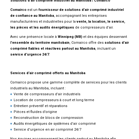
Solutions d’air comprimé industriel au Manitoba | Comairco
Comairco
est un
fournisseur de solutions d’air comprimé industriel
de confiance au Manitoba
, accompagnant les entreprises
manufacturières et industrielles pour la
vente, la location, le service,
les pièces et les audits énergétiques
de compresseurs d’air.
Avec une présence locale à
Winnipeg (MB)
et des équipes desservant
l’ensemble du territoire manitobain
, Comairco offre des
solutions d’air
comprimé fiables et réactives partout au Manitoba
, incluant un
service d’urgence 24/7
.
Services d’air comprimé offerts au Manitoba
Comairco propose une gamme complète de services pour les clients
industriels au Manitoba, incluant :
Vente de compresseurs d’air industriels
Location de compresseurs à court et long terme
Entretien préventif et réparations
Pièces et fluides d’origine
Reconstruction de blocs de compression
Audits énergétiques de systèmes d’air comprimé
Service d’urgence en air comprimé 24/7
Nos équipes accompagnent les clients partout au Manitoba afin