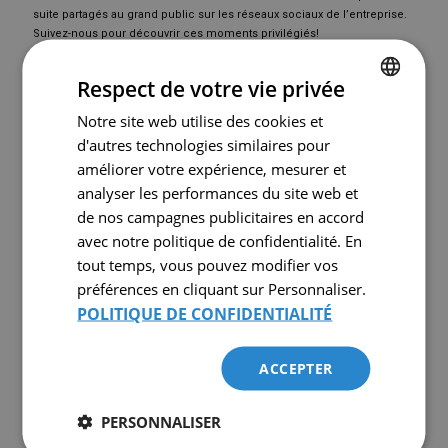
suite partagés au grand public sur les réseaux sociaux de l’entreprise.
Suivez-nous pour découvrir ces moments privilégiés!
Respect de votre vie privée
Notre site web utilise des cookies et
FRENCH
d'autres technologies similaires pour
ENGLISH
améliorer votre expérience, mesurer et
analyser les performances du site web et
de nos campagnes publicitaires en accord
avec notre politique de confidentialité. En
tout temps, vous pouvez modifier vos
préférences en cliquant sur Personnaliser.
POLITIQUE DE CONFIDENTIALITÉ
À propos d’Équipement Comairco
Fondée en 1972 par Roland Nadeau et un partenaire d’affaires,
Comairco s’est imposée très rapidement comme étant la solution à
ACCEPTER
tous les besoins d’air comprimé dans les centres industriels et
institutionnels. Comairco possède aujourd’hui 22 emplacements
répartis dans 8 provinces du Canada ainsi que dans 4 états américains.
PERSONNALISER
L’entreprise familiale a son siège social à Laval, au Québec. Comairco