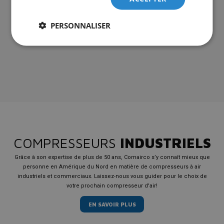
PERSONNALISER
ENVOYER MA DEMANDE
COMPRESSEURS
INDUSTRIELS
Grâce à son expertise de plus de 50 ans, Comairco s’y connaît mieux que
personne en Amérique du Nord en matière de compresseurs à air
industriels et commerciaux. Laissez-nous vous guider pour le choix de
votre prochain compresseur d'air!
EN SAVOIR PLUS