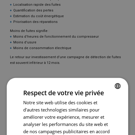
Localisation rapide des fuites
Quantification des pertes
Estimation du coût énergétique
Priorisation des réparations
Moins de fuites signifie :
Moins d’heures de fonctionnement du compresseur
Moins d’usure
Moins de consommation électrique
Le retour sur investissement d’une campagne de détection de fuites
est souvent inférieur à 12 mois.
Respect de votre vie privée
Notre site web utilise des cookies et
FRENCH
d'autres technologies similaires pour
ENGLISH
améliorer votre expérience, mesurer et
analyser les performances du site web et
MESURE DE PRESSION
de nos campagnes publicitaires en accord